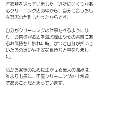
で衣類を送っていました。近所にいくつかあ
るクリーニング店の中から、自分に合うお店
を選ぶのが難しかったからです。
自分がクリーニングの仕事をするようにな
り、お客様がお店を選ぶ理由やその背景にあ
るお気持ちに触れた時、かつて自分が抱いて
いたあの迷いや不安な気持ちと重なりまし
た。
私がお客様のために生かせる最大の強みは、
誰よりも長年、甲屋クリーニングの「常連」
であることだと思っています。
お客様の立場になって甲屋の仕事を見つめ、
内側からより良いものへと変えていく。この
視点を生かし、これからも皆様に喜ばれるク
リーニングサービスをご提供できるよう、
日々努力してまいります。
ごあいさつ