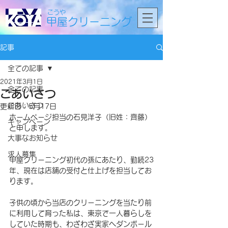
こうや
甲屋クリーニング
記事
全ての記事
2021年3月1日
全ての記事
ごあいさつ
ごあいさつ
更新日：
5月17日
ホームページ担当の石見洋子（旧姓：齊藤）
キャンペーン
と申します。
大事なお知らせ
求人募集
甲屋クリーニング初代の孫にあたり、勤続23
年、現在は店舗の受付と仕上げを担当してお
ります。
子供の頃から当店のクリーニングを当たり前
に利用して育った私は、東京で一人暮らしを
していた時期も、わざわざ実家へダンボール