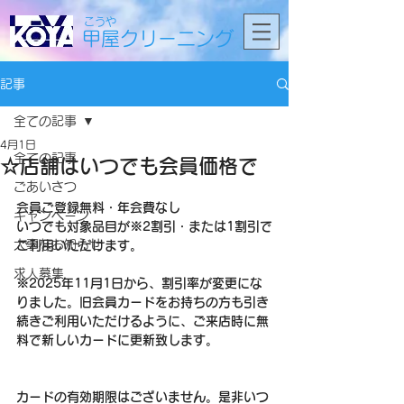
こうや
甲屋クリーニング
記事
全ての記事
4月1日
全ての記事
☆店舗はいつでも会員価格で
ごあいさつ
会員ご登録無料・年会費なし
キャンペーン
いつでも対象品目が※2割引・または1割引で
大事なお知らせ
ご利用いただけます。
求人募集
※2025年11月1日から、割引率が変更にな
りました。旧会員カードをお持ちの方も引き
続きご利用いただけるように、ご来店時に無
料で新しいカードに更新致します。
カードの有効期限はございません。是非いつ